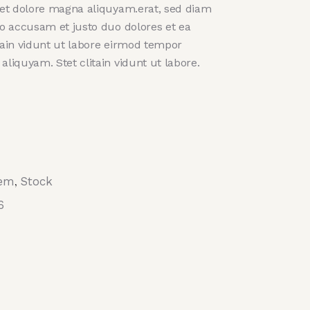
 et dolore magna aliquyam.erat, sed diam
ro accusam et justo duo dolores et ea
tain vidunt ut labore eirmod tempor
aliquyam. Stet clitain vidunt ut labore.
tem
Stock
,
6