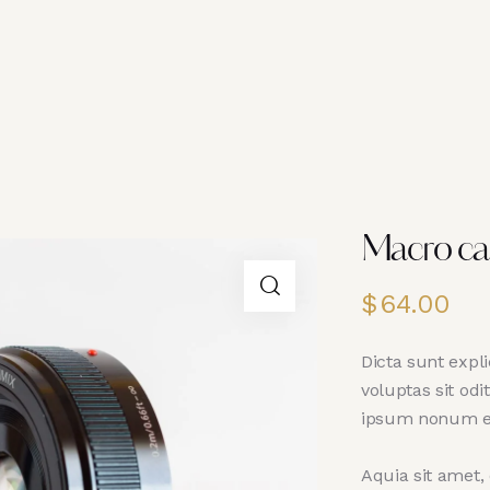
Macro ca
$
64.00
Dicta sunt exp
voluptas sit od
ipsum nonum ei
Aquia sit amet,