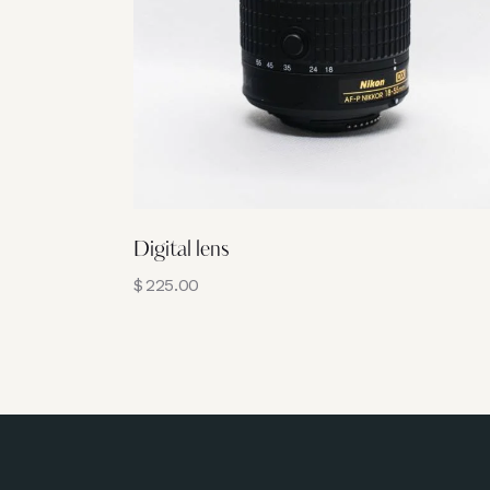
Digital lens
$
225.00